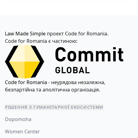
Law Made Simple
проект Code for Romania
.
Code for Romania є частиною
:
Code for Romania
- неурядова незалежна,
безпартійна та аполітична організація.
РІШЕННЯ З ГУМАНІТАРНОЇ ЕКОСИСТЕМИ
Dopomoha
Women Center