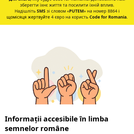
зберегти їхнє життя та посилити їхній вплив.
Надішліть
SMS
зі словом «
PUTEM
» на номер 8864
і
щомісяця жертвуйте
4 євро на користь
Code for Romania
.
Informații accesibile în limba
semnelor române