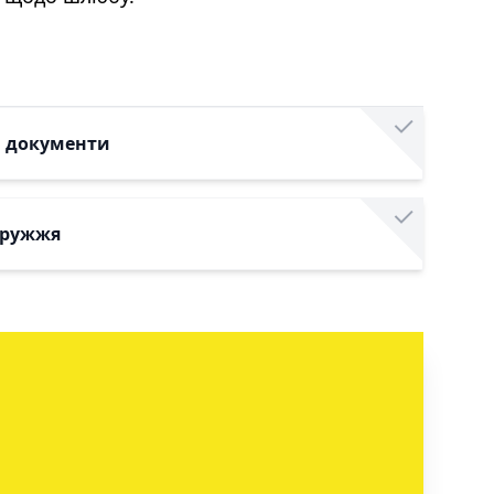
і документи
дружжя