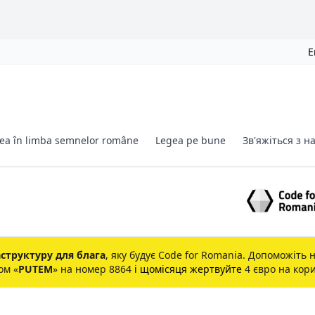
E
gea în limba semnelor române
Legea pe bune
Зв'яжіться з н
структуру для блага
, яку будує
Code for Romania
. Допоможіть н
ом «
PUTEM
» на номер 8864
і щомісяця жертвуйте
4 євро на кор