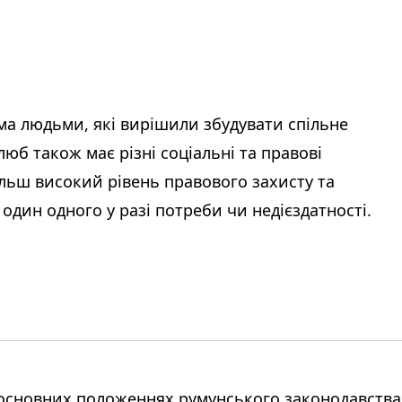
ма людьми, які вирішили збудувати спільне
юб також має різні соціальні та правові
ільш високий рівень правового захисту та
один одного у разі потреби чи недієздатності.
 основних положеннях румунського законодавств