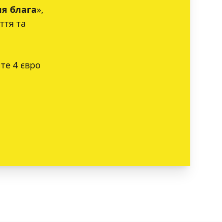
ля блага
»,
ття та
те 4 євро