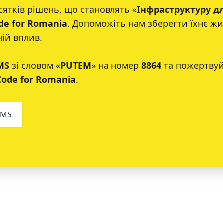
сятків рішень, що становлять «
Інфраструктуру д
de for Romania
. Допоможіть нам зберегти їхнє жи
ній вплив.
MS
зі словом «
PUTEM
» на номер
8864
та пожертвуй
Code for Romania
.
SMS