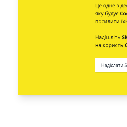
Це одне з де
яку будує
Co
посилити їх
Надішліть
S
на користь
Надіслати 