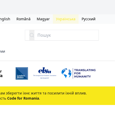
nglish
Română
Magyar
Українська
Русский
Пошук
ами
ам зберегти їхнє життя та посилити їхній вплив.
исть
Code for Romania
.