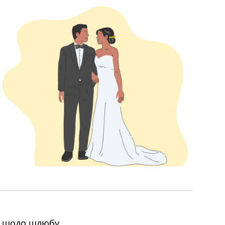
а щодо шлюбу.