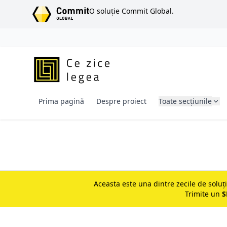
SARI LA CONȚINUT
O soluție Commit Global.
Prima pagină
Despre proiect
Toate secțiunile
Aceasta este una dintre zecile de soluț
Trimite un
S