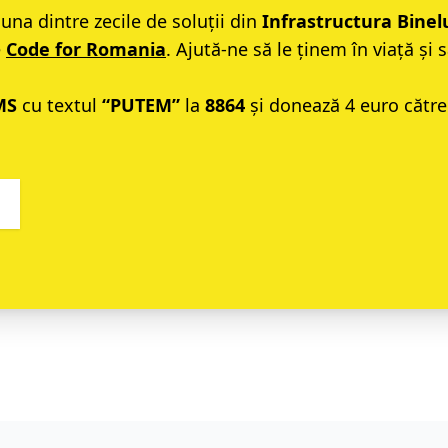
una dintre zecile de soluții din
Infrastructura Binel
e
Code for Romania
. Ajută-ne să le ținem în viață și s
MS
cu textul
“PUTEM”
la
8864
și donează 4 euro cătr