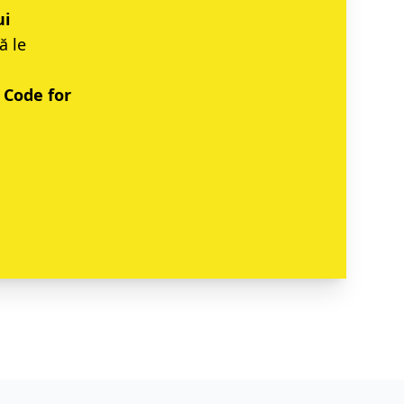
ui
ă le
e
Code for