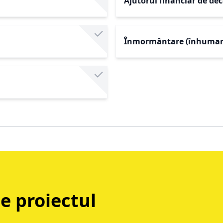
Ajutorul financiar de de
Înmormântare (înhumar
e proiectul