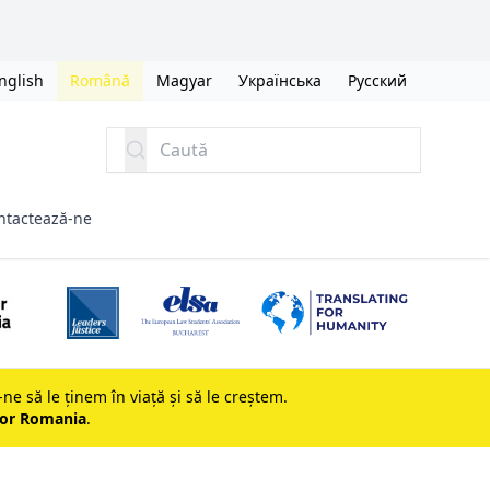
nglish
Română
Magyar
Українська
Русский
Caută
ntactează-ne
-ne să le ținem în viață și să le creștem.
for Romania
.