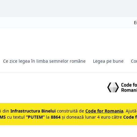
E
Ce zice legea în limba semnelor române
Legea pe bune
Co
ii din
Infrastructura Binelui
construită de
Code for Romania
. Ajută
MS
cu textul
“PUTEM”
la
8864
și donează lunar 4 euro către
Code 