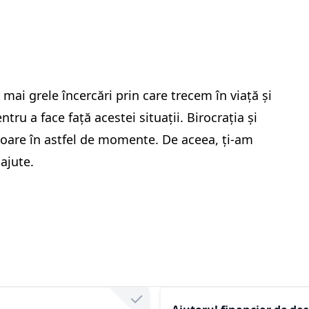
mai grele încercări prin care trecem în viață și
tru a face față acestei situații. Birocrația și
toare în astfel de momente. De aceea, ți-am
 ajute.