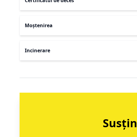
Certificatul de deces
Moștenirea
Incinerare
Susțin